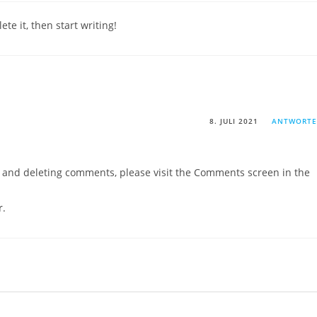
te it, then start writing!
8. JULI 2021
ANTWORT
g, and deleting comments, please visit the Comments screen in the
r
.
Kontakt
Claudia Schmal Mentoring