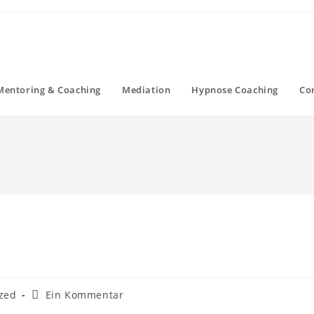
Mentoring & Coaching
Mediation
Hypnose Coaching
Co
Beitrags-
zed
Ein Kommentar
Kommentare: