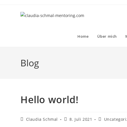
Zum
Inhalt
springen
Home
Über mich
Blog
Hello world!
Beitrags-
Beitrag
Beitrags-
Claudia Schmal
8. Juli 2021
Uncategori
Autor:
veröffentlicht:
Kategorie: